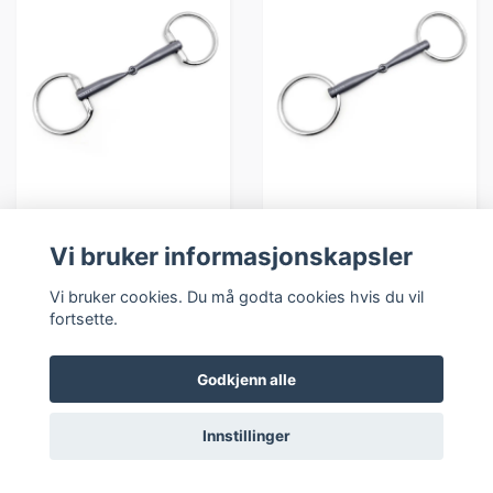
EMILIA TITANIUM
EMILIA TITANIUM
Vi bruker informasjonskapsler
FAST RING
LØS RING
Vi bruker cookies. Du må godta cookies hvis du vil
1 509,-
1 509,-
fortsette.
Tilgjengelig
Tilgjengelig
Godkjenn alle
Innstillinger