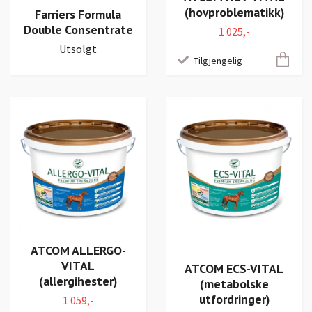
(hovproblematikk)
Farriers Formula
Double Consentrate
1 025,-
Utsolgt
Tilgjengelig
ATCOM ALLERGO-
VITAL
ATCOM ECS-VITAL
(allergihester)
(metabolske
utfordringer)
1 059,-