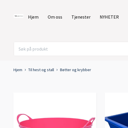
Hjem
Om oss
Tjenester
NYHETER
Hjem
Til hest og stall
Bøtter og krybber