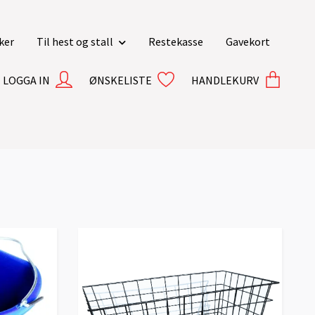
ker
Til hest og stall
Restekasse
Gavekort
LOGGA IN
ØNSKELISTE
HANDLEKURV