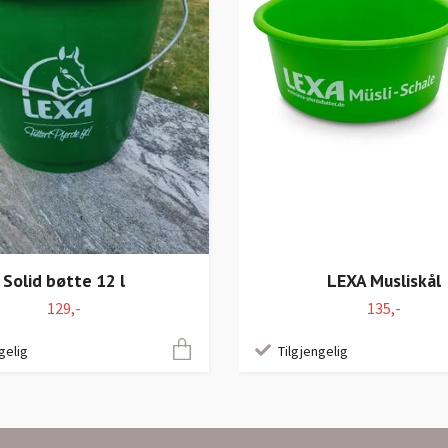
Solid bøtte 12 l
LEXA Musliskål
129,-
135,-
gelig
Tilgjengelig