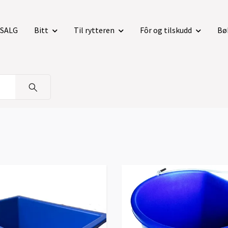
SALG
Bitt
Til rytteren
Fôr og tilskudd
Bø