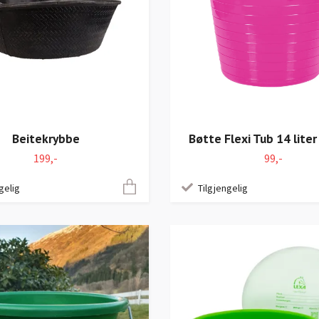
Beitekrybbe
Bøtte Flexi Tub 14 liter
199,-
99,-
gelig
Tilgjengelig