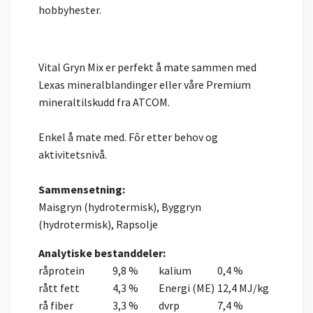
hobbyhester.
Vital Gryn Mix er perfekt å mate sammen med
Lexas mineralblandinger eller våre Premium
mineraltilskudd fra ATCOM.
Enkel å mate med. Fôr etter behov og
aktivitetsnivå.
Sammensetning:
Maisgryn (hydrotermisk), Byggryn
(hydrotermisk), Rapsolje
Analytiske bestanddeler:
råprotein
9,8 %
kalium
0,4 %
rått fett
4,3 %
Energi (ME)
12,4 MJ/kg
rå fiber
3,3 %
dvrp
7,4 %