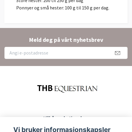
Store hester: 200 til 250 g per dag
Ponnyer og små hester: 100 g til 150 g per dag.
Meld deg på vårt nyhetsbrev
Vilkår og betingelser
Kontakt
Vi bruker informasjonskapsler