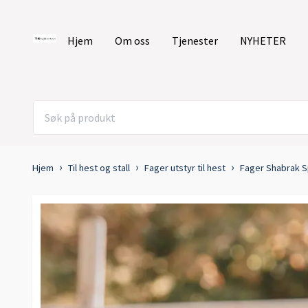
Hjem
Om oss
Tjenester
NYHETER
Hjem
Til hest og stall
Fager utstyr til hest
Fager Shabrak S