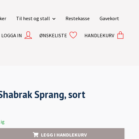
ker
Til hest og stall
Restekasse
Gavekort
LOGGA IN
ØNSKELISTE
HANDLEKURV
Shabrak Sprang, sort
ig
LEGG I HANDLEKURV