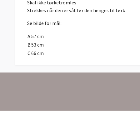
Skal ikke tørketromles
Strekkes når den er våt før den henges til tørk
Se bilde for mål:
A
57 cm
B
53 cm
C
66 cm