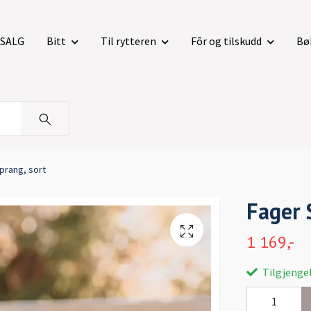
SALG
Bitt
Til rytteren
Fôr og tilskudd
Bø
prang, sort
Fager 
1 169,-
Tilgjengel