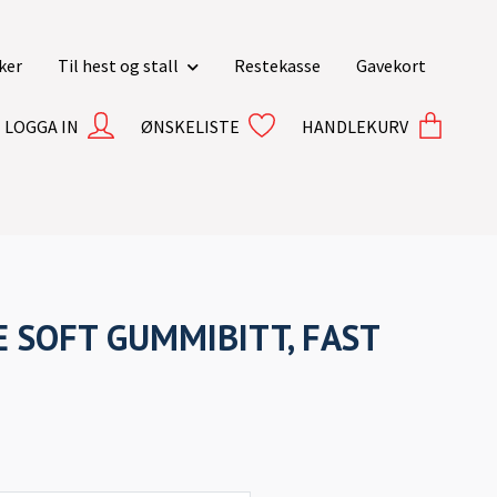
ker
Til hest og stall
Restekasse
Gavekort
LOGGA IN
ØNSKELISTE
HANDLEKURV
E SOFT GUMMIBITT, FAST