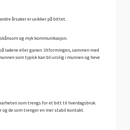
andre årsaker er usikker på bittet.
ker skånsom og myk kommunikasjon.
 på ladene eller ganen. Utformingen, sammen med
i munnen som typisk kan bli urolig i munnen og heve
rheten som trengs for et bitt til hverdagsbruk.
er og de som trenger en mer stabil kontakt.