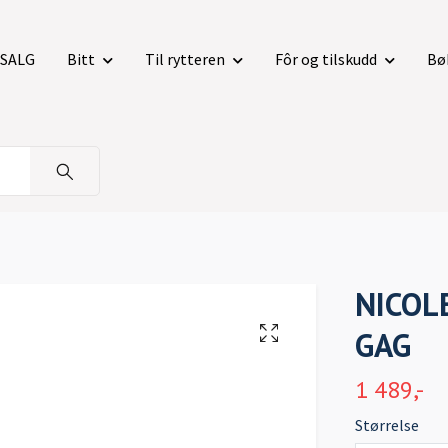
SALG
Bitt
Til rytteren
Fôr og tilskudd
Bø
NICOL
GAG
1 489,-
Størrelse