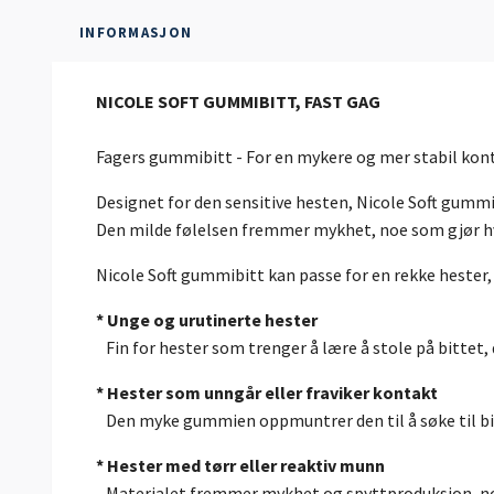
INFORMASJON
NICOLE SOFT GUMMIBITT, FAST GAG
Fagers gummibitt - For en mykere og mer stabil kon
Designet for den sensitive hesten, Nicole Soft gummib
Den milde følelsen fremmer mykhet, noe som gjør hve
Nicole Soft gummibitt kan passe for en rekke hester,
* Unge og urutinerte hester
Fin for hester som trenger å lære å stole på bittet
* Hester som unngår eller fraviker kontakt
Den myke gummien oppmuntrer den til å søke til bi
* Hester med tørr eller reaktiv munn
Materialet fremmer mykhet og spyttproduksjon, n