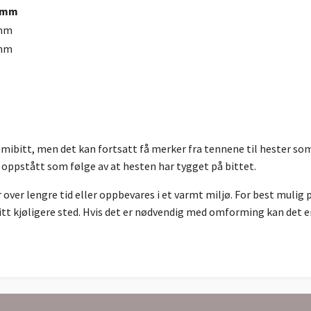
 mm
mm
mm
ibitt, men det kan fortsatt få merker fra tennene til hester som 
 oppstått som følge av at hesten har tygget på bittet.
er lengre tid eller oppbevares i et varmt miljø. For best mulig p
tt kjøligere sted. Hvis det er nødvendig med omforming kan det enk