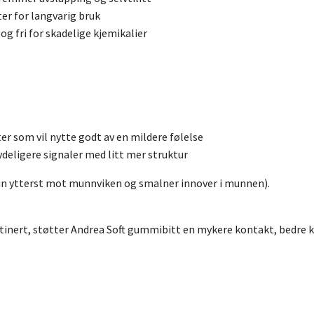
ter for langvarig bruk
 og fri for skadelige kjemikalier
ter som vil nytte godt av en mildere følelse
deligere signaler med litt mer struktur
kun ytterst mot munnviken og smalner innover i munnen).
rutinert, støtter Andrea Soft gummibitt en mykere kontakt, bedre 