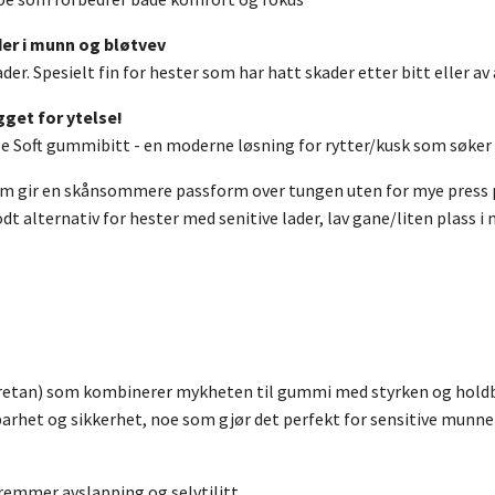
der i munn og bløtvev
er. Spesielt fin for hester som har hatt skader etter bitt eller av 
gget for ytelse!
ole Soft gummibitt - en moderne løsning for rytter/kusk som sø
som gir en skånsommere passform over tungen uten for mye press
dt alternativ for hester med senitive lader, lav gane/liten plass 
retan) som kombinerer mykheten til gummi med styrken og holdba
ldbarhet og sikkerhet, noe som gjør det perfekt for sensitive munn
emmer avslapping og selvtilitt