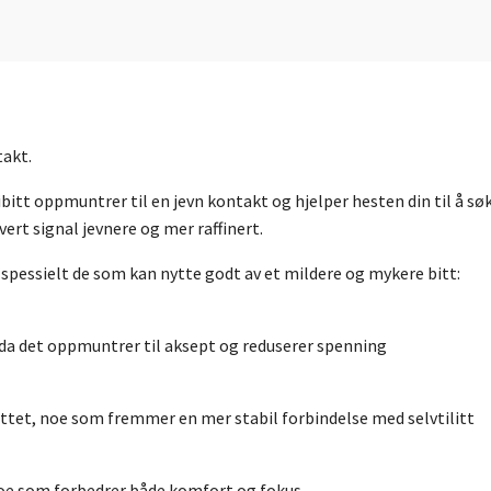
takt.
itt oppmuntrer til en jevn kontakt og hjelper hesten din til å søk
rt signal jevnere og mer raffinert.
 spessielt de som kan nytte godt av et mildere og mykere bitt:
, da det oppmuntrer til aksept og reduserer spenning
ttet, noe som fremmer en mer stabil forbindelse med selvtilitt
oe som forbedrer både komfort og fokus