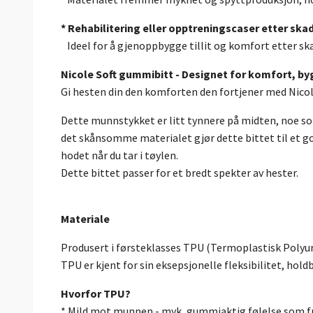
* Rehabilitering eller opptreningscaser etter ska
Ideel for å gjenoppbygge tillit og komfort etter skad
Nicole Soft gummibitt - Designet for komfort, by
Gi hesten din den komforten den fortjener med Nic
Dette munnstykket er litt tynnere på midten, noe 
det skånsomme materialet gjør dette bittet til et go
hodet når du tar i tøylen.
Dette bittet passer for et bredt spekter av hester.
Materiale
Produsert i førsteklasses TPU (Termoplastisk Polyu
TPU er kjent for sin eksepsjonelle fleksibilitet, ho
Hvorfor TPU?
* Mild mot munnen - myk, gummiaktig følelse som fr