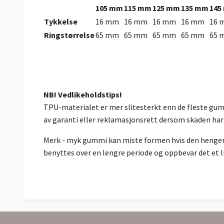
105 mm
115 mm
125 mm
135 mm
145
Tykkelse
16 mm
16 mm
16 mm
16 mm
16 
Ringstørrelse
65 mm
65 mm
65 mm
65 mm
65 
NB! Vedlikeholdstips!
TPU-materialet er mer slitesterkt enn de fleste gumm
av garanti eller reklamasjonsrett dersom skaden har
Merk - myk gummi kan miste formen hvis den henger ov
benyttes over en lengre periode og oppbevar det et li