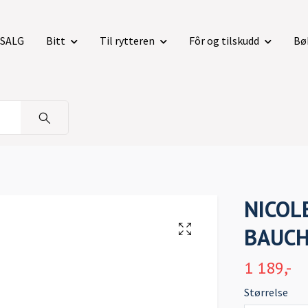
SALG
Bitt
Til rytteren
Fôr og tilskudd
Bø
NICOL
BAUC
1 189,-
Størrelse