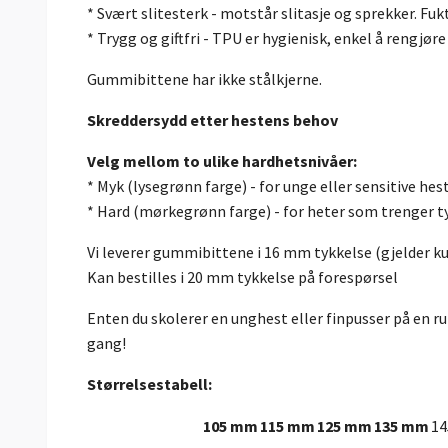
* Svært slitesterk - motstår slitasje og sprekker. Fuk
* Trygg og giftfri - TPU er hygienisk, enkel å rengjøre
Gummibittene har ikke stålkjerne.
Skreddersydd etter hestens behov
Velg mellom to ulike hardhetsnivåer:
* Myk (lysegrønn farge) - for unge eller sensitive hes
* Hard (mørkegrønn farge) - for heter som trenger ty
Vi leverer gummibittene i 16 mm tykkelse (gjelder 
Kan bestilles i 20 mm tykkelse på forespørsel
Enten du skolerer en unghest eller finpusser på en 
gang!
Størrelsestabell:
105 mm
115 mm
125 mm
135 mm
1