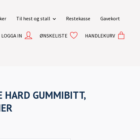
ker
Til hest og stall
Restekasse
Gavekort
LOGGA IN
ØNSKELISTE
HANDLEKURV
E HARD GUMMIBITT,
HER