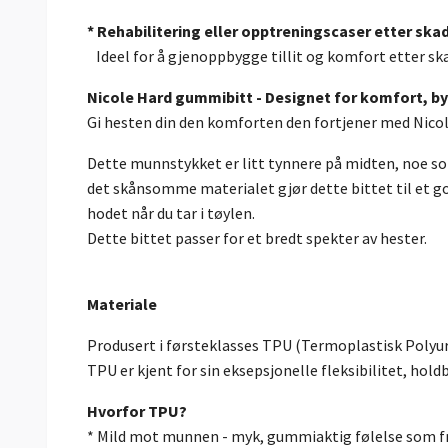
* Rehabilitering eller opptreningscaser etter ska
Ideel for å gjenoppbygge tillit og komfort etter skad
Nicole Hard gummibitt - Designet for komfort, by
Gi hesten din den komforten den fortjener med Nic
Dette munnstykket er litt tynnere på midten, noe 
det skånsomme materialet gjør dette bittet til et go
hodet når du tar i tøylen.
Dette bittet passer for et bredt spekter av hester.
Materiale
Produsert i førsteklasses TPU (Termoplastisk Polyu
TPU er kjent for sin eksepsjonelle fleksibilitet, ho
Hvorfor TPU?
* Mild mot munnen - myk, gummiaktig følelse som fr