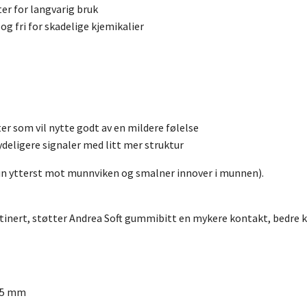
ter for langvarig bruk
 og fri for skadelige kjemikalier
ter som vil nytte godt av en mildere følelse
deligere signaler med litt mer struktur
kun ytterst mot munnviken og smalner innover i munnen).
rutinert, støtter Andrea Soft gummibitt en mykere kontakt, bedre 
45 mm