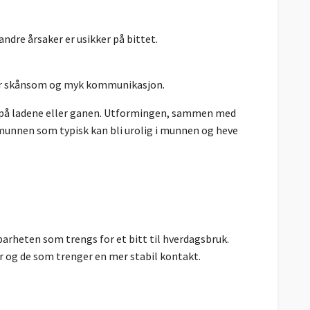
andre årsaker er usikker på bittet.
ker skånsom og myk kommunikasjon.
 på ladene eller ganen. Utformingen, sammen med
i munnen som typisk kan bli urolig i munnen og heve
rheten som trengs for et bitt til hverdagsbruk.
er og de som trenger en mer stabil kontakt.