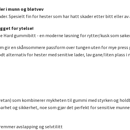
der i munn og bløtvev
er. Spesielt fin for hester som har hatt skader etter bitt eller av 
gget for ytelse!
ole Hard gummibitt - en moderne løsning for rytter/kusk som sø
som gir en skånsommere passform over tungen uten for mye press
dt alternativ for hester med senitive lader, lav gane/liten plass 
retan) som kombinerer mykheten til gummi med styrken og holdba
ldbarhet og sikkerhet, noe som gjør det perfekt for sensitive munn
emmer avslapping og selvtilitt