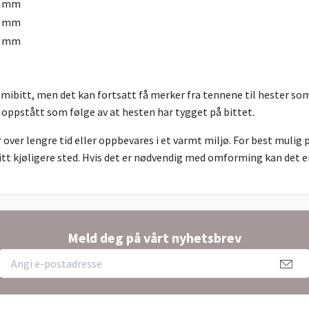
6 mm
0 mm
0 mm
ibitt, men det kan fortsatt få merker fra tennene til hester som 
 oppstått som følge av at hesten har tygget på bittet.
er lengre tid eller oppbevares i et varmt miljø. For best mulig p
tt kjøligere sted. Hvis det er nødvendig med omforming kan det enk
Meld deg på vårt nyhetsbrev