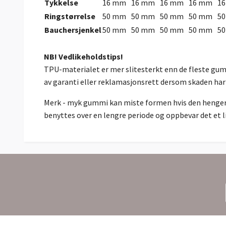
Tykkelse
16 mm
16 mm
16 mm
16 mm
1
Ringstørrelse
50 mm
50 mm
50 mm
50 mm
5
Bauchersjenkel
50 mm
50 mm
50 mm
50 mm
5
NB! Vedlikeholdstips!
TPU-materialet er mer slitesterkt enn de fleste gumm
av garanti eller reklamasjonsrett dersom skaden har
Merk - myk gummi kan miste formen hvis den henger ov
benyttes over en lengre periode og oppbevar det et li