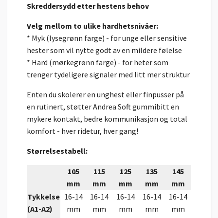
Skreddersydd etter hestens behov
Velg mellom to ulike hardhetsnivåer:
* Myk (lysegrønn farge) - for unge eller sensitive
hester som vil nytte godt av en mildere følelse
* Hard (mørkegrønn farge) - for heter som
trenger tydeligere signaler med litt mer struktur
Enten du skolerer en unghest eller finpusser på
en rutinert, støtter Andrea Soft gummibitt en
mykere kontakt, bedre kommunikasjon og total
komfort - hver ridetur, hver gang!
Størrelsestabell:
105
115
125
135
145
mm
mm
mm
mm
mm
Tykkelse
16-14
16-14
16-14
16-14
16-14
(A1-A2)
mm
mm
mm
mm
mm