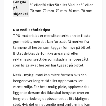
Lengde
50 eller
50 eller
50 eller
50 eller
50 eller
på
70 mm
70 mm
70 mm
70 mm
70 mm
skjenkel
NB! Vedlikeholdstips!
TPU-materialet er mer slitesterkt enn de fleste
gummibitt, men det kan fortsatt få merker fra
tennene til hester som tygger for mye på bittet.
Bittet dekkes derfor ikke av garanti eller
reklamasjonsrett dersom skaden har oppstått
som følge av at hesten har tygget på bittet.
Merk - myk gummi kan miste formen hvis den
henger over lengre tid eller oppbevares i et
varmt miljø. For best mulig pleie, oppbevar det
liggende dersom det ikke skal benyttes over en
lengre periode og oppbevar det et litt kjøligere
sted. Hvis det er nødvendig med omforming kan