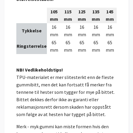
105
115
125
135
145
mm
mm
mm
mm
mm
16
16
16
16
16
Tykkelse
mm
mm
mm
mm
mm
65
65
65
65
65
Ringstørrelse
mm
mm
mm
mm
mm
NB! Vedlikeholdstips!
TPU-materialet er mer slitesterkt enn de fleste
gummibitt, men det kan fortsatt få merker fra
tennene til hester som tygger for mye på bittet.
Bittet dekkes derfor ikke av garanti eller
reklamasjonsrett dersom skaden har oppstått
som følge av at hesten har tygget på bittet.
Merk - myk gummi kan miste formen hvis den