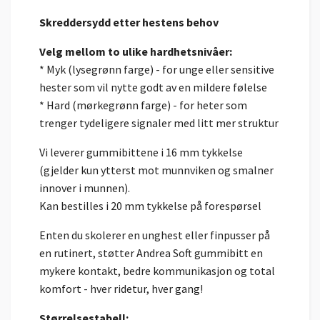
Skreddersydd etter hestens behov
Velg mellom to ulike hardhetsnivåer:
* Myk (lysegrønn farge) - for unge eller sensitive
hester som vil nytte godt av en mildere følelse
* Hard (mørkegrønn farge) - for heter som
trenger tydeligere signaler med litt mer struktur
Vi leverer gummibittene i 16 mm tykkelse
(gjelder kun ytterst mot munnviken og smalner
innover i munnen).
Kan bestilles i 20 mm tykkelse på forespørsel
Enten du skolerer en unghest eller finpusser på
en rutinert, støtter Andrea Soft gummibitt en
mykere kontakt, bedre kommunikasjon og total
komfort - hver ridetur, hver gang!
Størrelsestabell: