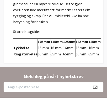
gir metallet en mykere følelse. Dette gjør
oveflaten noe mer utsatt for merker etter f.eks
tygging og skrap. Det vil imidlertid ikke ha noe
betydning for bruken.
Størrelsesguide:
105mm
115mm
125mm
135mm
145mm
Tykkelse
16 mm
16 mm
16mm
16mm
16mm
Ringstørrelse
65mm
65mm
65mm
65mm
65mm
Meld deg på vårt nyhetsbrev